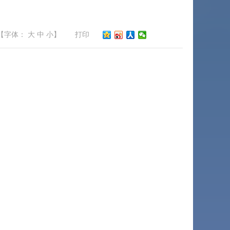
【字体：
大
中
小
】
打印