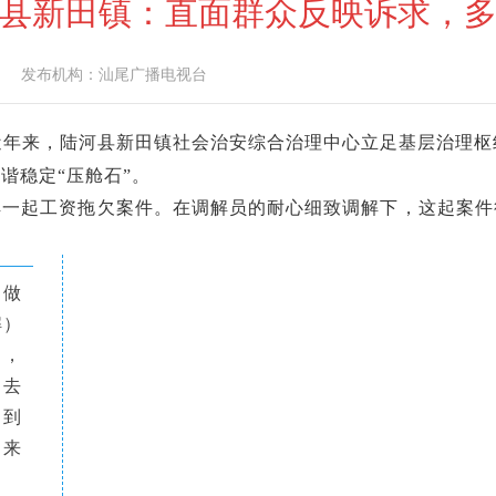
县新田镇：直面群众反映诉求，
发布机构：
汕尾广播电视台
近年来，陆河县新田镇社会治安综合治理中心立足基层治理枢
谐稳定“压舱石”。
起工资拖欠案件。在调解员的耐心细致调解下，这起案件
）做
解）
了，
己去
不到
）来