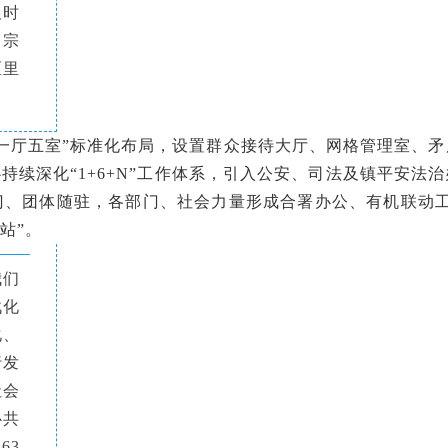
及时
为宗
区里
厅五室”标准化布局，设置群众接待大厅、网格管理室、矛
持续深化“1+6+N”工作体系，引入公安、司法及镇平安
门、团体随驻，各部门、社会力量形成合署办公、有机联动工
站”。
我们
战化
化、
行发
社会
心共
63