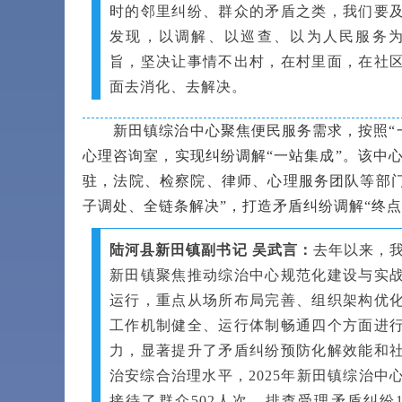
时的邻里纠纷、群众的矛盾之类，我们要
发现，以调解、以巡查、以为人民服务
旨，坚决让事情不出村，在村里面，在社
面去消化、去解决。
新田镇综治中心聚焦便民服务需求，按照“一
心理咨询室，实现纠纷调解“一站集成”。该中心
驻，法院、检察院、律师、心理服务团队等部
子调处、全链条解决”，打造矛盾纠纷调解“终点
陆河县新田镇副书记 吴武言：
去年以来，
新田镇聚焦推动综治中心规范化建设与实
运行，重点从场所布局完善、组织架构优
工作机制健全、运行体制畅通四个方面进
力，显著提升了矛盾纠纷预防化解效能和
治安综合治理水平，2025年新田镇综治中
接待了群众502人次，排查受理矛盾纠纷1